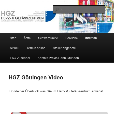
Zum
Das Herz und Gefäßzentrum Göttingen stellt sich vor
primären
Such
Inhalt
springen
HGZ-Göttingen
Hauptmenü
Infothek
Start
Ärzte
Schwerpunkte
Bereiche
Aktuell
Termin online
Stellenangebote
EKG-Zusender
Kontakt Praxis Hann. Münden
HGZ Göttingen Video
Ein kleiner Überblick was Sie im Herz- & Gefäßzentrum erwartet.