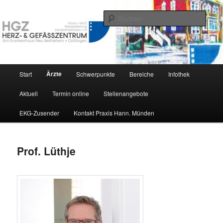
Zum
Das Herz und Gefäßzentrum Göttingen stellt sich vor
primären
Such
Inhalt
springen
HGZ-Göttingen
Hauptmenü
Ärzte
Start
Schwerpunkte
Bereiche
Infothek
Aktuell
Termin online
Stellenangebote
EKG-Zusender
Kontakt Praxis Hann. Münden
Prof. Lüthje