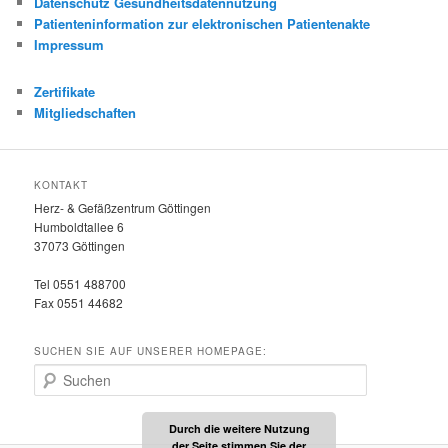
Datenschutz Gesundheitsdatennutzung
Patienteninformation zur elektronischen Patientenakte
Impressum
Zertifikate
Mitgliedschaften
KONTAKT
Herz- & Gefäßzentrum Göttingen
Humboldtallee 6
37073 Göttingen
Tel 0551 488700
Fax 0551 44682
SUCHEN SIE AUF UNSERER HOMEPAGE:
S
u
c
Durch die weitere Nutzung
h
der Seite stimmen Sie der